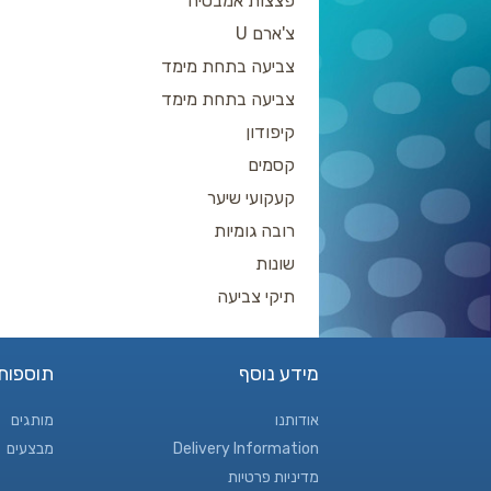
פצצות אמבטיה
צ'ארם U
צביעה בתחת מימד
צביעה בתחת מימד
קיפודון
קסמים
קעקועי שיער
רובה גומיות
שונות
תיקי צביעה
מידע נוסף
תוספות
אודותנו
מותגים
Delivery Information
מבצעים
מדיניות פרטיות