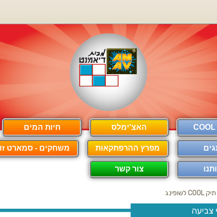
האצ'ימלס
חיות המים
גים
מפרץ ההרפתקאות
משחקים - סמארט זון
תנו
צור קשר
תיק COOL לשופינג
 צביעה