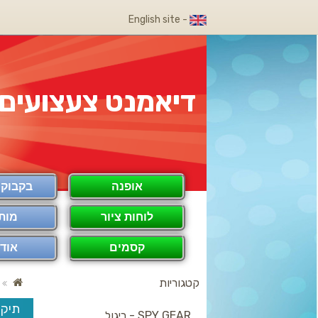
- English site
דיאמנט צעצועים
אופנה
בקבוק COOL
לוחות ציור
מות
קסמים
אודו
קטגוריות
תיקי
SPY GEAR - ריגול