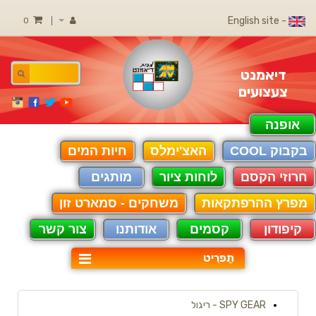
- English site
0
דיאמנט
צעצועים
אופנה
בקבוק COOL
האצ'ימלס
חיות המים
חרוזי הקסם
לוחות ציור
מותגים
מפרץ ההרפתקאות
משחקים - סמארט זון
קיפודון
קסמים
אודותנו
צור קשר
תַפרִיט
SPY GEAR - ריגול