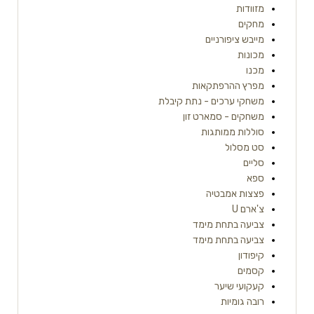
מזוודות
מחקים
מייבש ציפורניים
מכונות
מכנו
מפרץ ההרפתקאות
משחקי ערכים - נתת קיבלת
משחקים - סמארט זון
סוללות ממותגות
סט מסלול
סליים
ספא
פצצות אמבטיה
צ'ארם U
צביעה בתחת מימד
צביעה בתחת מימד
קיפודון
קסמים
קעקועי שיער
רובה גומיות