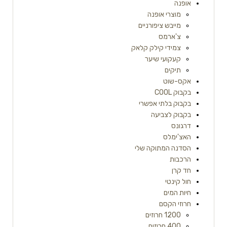
אופנה
מוצרי אופנה
מייבש ציפורניים
צ'ארמס
צמידי קילק קלאק
קעקועי שיער
תיקים
אקס-שוט
בקבוק COOL
בקבוק בלתי אפשרי
בקבוק לצביעה
דרגונס
האצ'ימלס
הסדנה המתוקה שלי
הרכבות
חד קרן
חול קינטי
חיות המים
חרוזי הקסם
1200 חרוזים
400 חרוזים