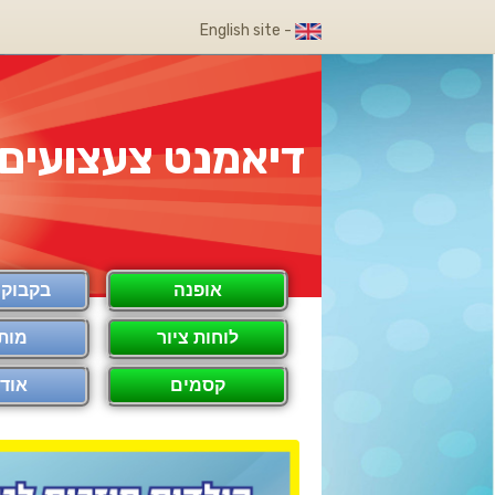
- English site
דיאמנט צעצועים
אופנה
בקבוק COOL
לוחות ציור
מות
קסמים
אודו