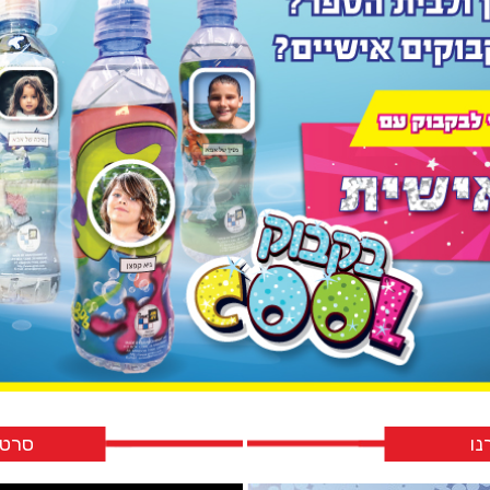
נו
סרטו