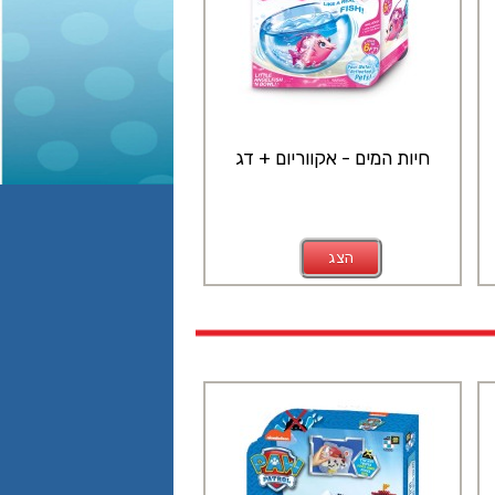
חיות המים - אקווריום + דג
הצג