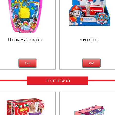
רכב בסיסי
סט התחלה צ'ארם U
הצג
הצג
מגיעים בקרוב