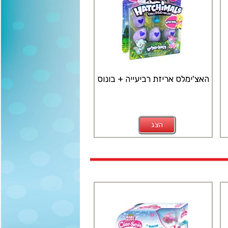
האצ'ימלס אריזת רביעייה + בונוס
הצג