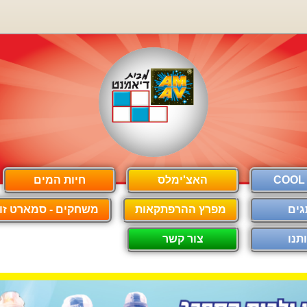
האצ'ימלס
חיות המים
גים
מפרץ ההרפתקאות
משחקים - סמארט זון
תנו
צור קשר