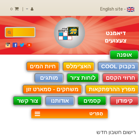
- English site
0
דיאמנט
צעצועים
אופנה
בקבוק COOL
האצ'ימלס
חיות המים
חרוזי הקסם
לוחות ציור
מותגים
מפרץ ההרפתקאות
משחקים - סמארט זון
קיפודון
קסמים
אודותנו
צור קשר
תַפרִיט
רישום חשבון חדש