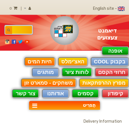
- English site
0
דיאמנט
צעצועים
אופנה
בקבוק COOL
האצ'ימלס
חיות המים
חרוזי הקסם
לוחות ציור
מותגים
מפרץ ההרפתקאות
משחקים - סמארט זון
קיפודון
קסמים
אודותנו
צור קשר
תַפרִיט
Delivery Information