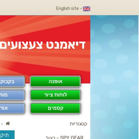
- English site
דיאמנט צעצועים
אופנה
בקבוק COOL
לוחות ציור
מות
קסמים
אודו
קטגוריות
תיקי
SPY GEAR - ריגול