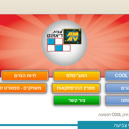
האצ'ימלס
חיות המים
גים
מפרץ ההרפתקאות
משחקים - סמארט זון
תנו
צור קשר
תיק COOL למסיבה
 צביעה