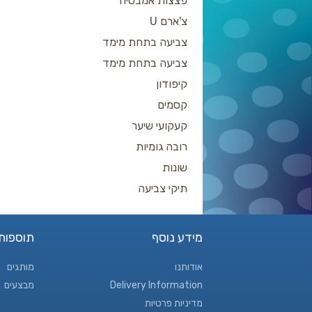
פצצות אמבטיה
צ'ארם U
צביעה בתחת מימד
צביעה בתחת מימד
קיפודון
קסמים
קעקועי שיער
רובה גומיות
שונות
תיקי צביעה
מידע נוסף
תוספות
אודותנו
מותגים
Delivery Information
מבצעים
מדיניות פרטיות