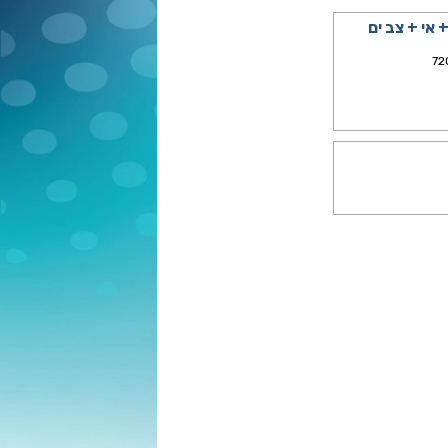
+ אי + צב ים
72