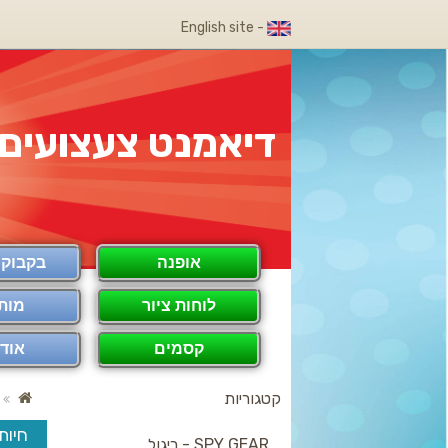
- English site
דיאמנט צעצועים
אופנה
בקבוק COOL
לוחות ציור
מות
קסמים
אודו
קטגוריות
חיות
SPY GEAR - ריגול