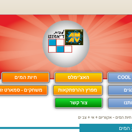
האצ'ימלס
חיות המים
גים
מפרץ ההרפתקאות
משחקים - סמארט זון
תנו
צור קשר
חיות המים - אקווריום + אי + צב ים
 המים