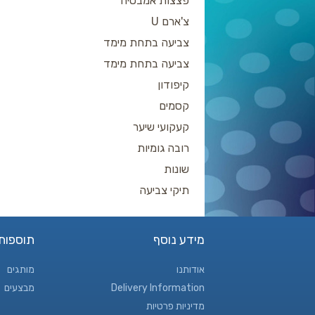
פצצות אמבטיה
צ'ארם U
צביעה בתחת מימד
צביעה בתחת מימד
קיפודון
קסמים
קעקועי שיער
רובה גומיות
שונות
תיקי צביעה
מידע נוסף
תוספות
אודותנו
מותגים
Delivery Information
מבצעים
מדיניות פרטיות