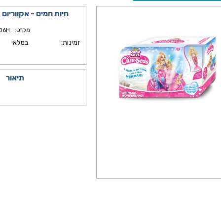
חיות המים - אקווריום 
מק"ט:
06H
זמינות:
במלאי
תיאור