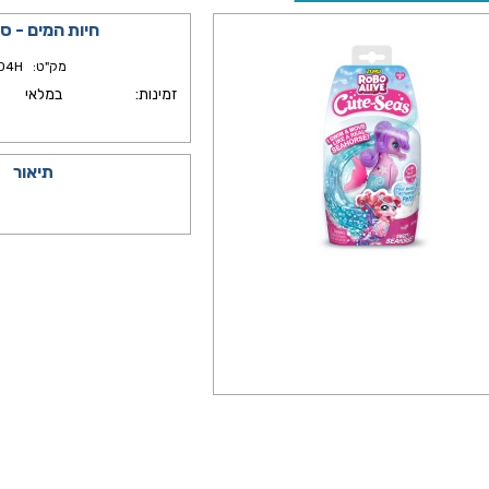
חיות המים - סו
מק"ט:
04H
זמינות:
במלאי
תיאור