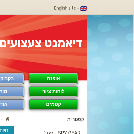
- English site
דיאמנט צעצועים
אופנה
בקבוק COOL
לוחות ציור
מות
קסמים
אודו
קטגוריות
חיות
SPY GEAR - ריגול