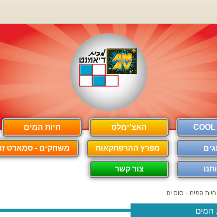
האצ'ימלס
חיות המים
גים
מפרץ ההרפתקאות
משחקים - סמארט זון
תנו
צור קשר
חיות המים - סוס ים
 המים