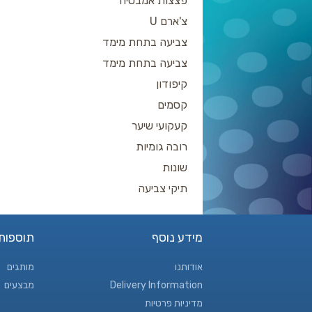
פצצות אמבטיה
צ'ארם U
צביעה בתחת מימד
צביעה בתחת מימד
קיפודון
קסמים
קעקועי שיער
רובה גומיות
שונות
תיקי צביעה
מידע נוסף
תוספות
אודותנו
מותגים
Delivery Information
מבצעים
מדיניות פרטיות