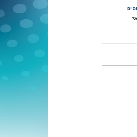
ס ים
72