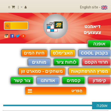
- English site
0
דיאמנט
צעצועים
אופנה
בקבוק COOL
האצ'ימלס
חיות המים
חרוזי הקסם
לוחות ציור
מותגים
מפרץ ההרפתקאות
משחקים - סמארט זון
קיפודון
קסמים
אודותנו
צור קשר
תַפרִיט
אופנה