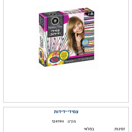
צמידי ידידות
מק"ט:
12419H
זמינות:
במלאי