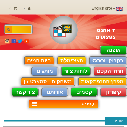
- English site
0
דיאמנט
צעצועים
אופנה
בקבוק COOL
האצ'ימלס
חיות המים
חרוזי הקסם
לוחות ציור
מותגים
מפרץ ההרפתקאות
משחקים - סמארט זון
קיפודון
קסמים
אודותנו
צור קשר
תַפרִיט
אופנה