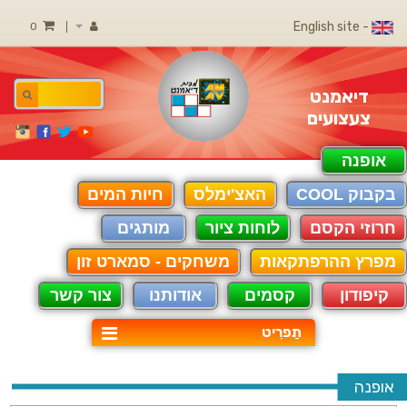
- English site
0
דיאמנט
צעצועים
אופנה
בקבוק COOL
האצ'ימלס
חיות המים
חרוזי הקסם
לוחות ציור
מותגים
מפרץ ההרפתקאות
משחקים - סמארט זון
קיפודון
קסמים
אודותנו
צור קשר
תַפרִיט
אופנה