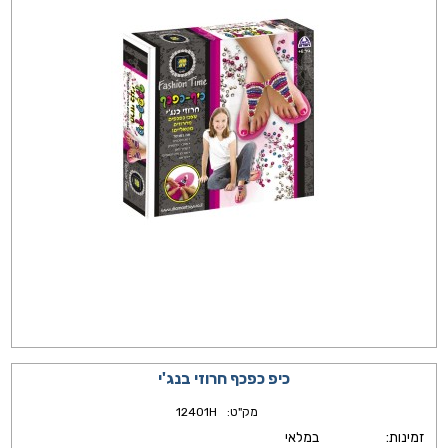
כיפ כפכף חרוזי בנג'י
מק"ט:
12401H
זמינות:
במלאי