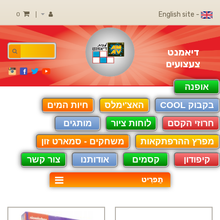
- English site
0
דיאמנט
צעצועים
אופנה
בקבוק COOL
האצ'ימלס
חיות המים
חרוזי הקסם
לוחות ציור
מותגים
מפרץ ההרפתקאות
משחקים - סמארט זון
קיפודון
קסמים
אודותנו
צור קשר
תַפרִיט