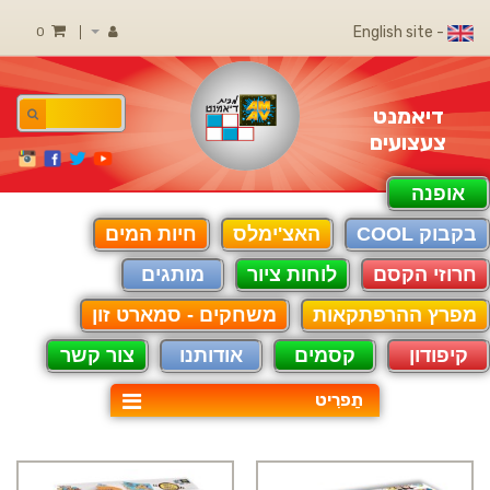
- English site
0
דיאמנט
צעצועים
אופנה
בקבוק COOL
האצ'ימלס
חיות המים
חרוזי הקסם
לוחות ציור
מותגים
מפרץ ההרפתקאות
משחקים - סמארט זון
קיפודון
קסמים
אודותנו
צור קשר
תַפרִיט