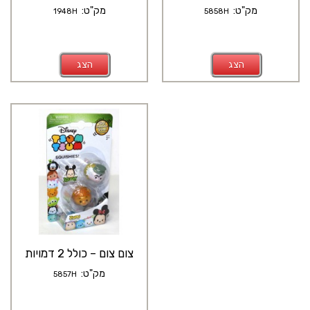
מק"ט:
מק"ט:
1948H
5858H
הצג
הצג
צום צום – כולל 2 דמויות
מק"ט:
5857H