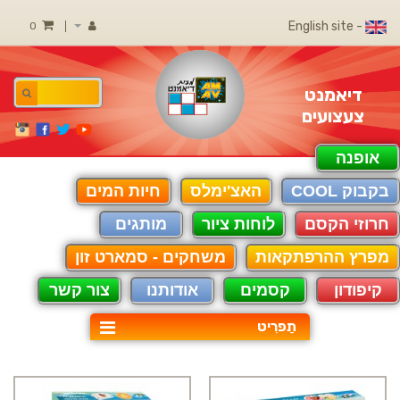
- English site
0
דיאמנט
צעצועים
אופנה
בקבוק COOL
האצ'ימלס
חיות המים
חרוזי הקסם
לוחות ציור
מותגים
מפרץ ההרפתקאות
משחקים - סמארט זון
קיפודון
קסמים
אודותנו
צור קשר
תַפרִיט