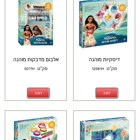
דיסקיות מוהנה
אלבום מדבקות מוהנה
מק"ט:
מק"ט:
5071H
12581H
הצג
הצג