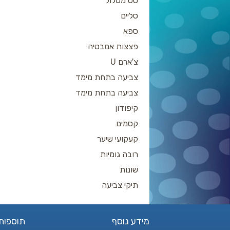
סט מסלול
סליים
ספא
פצצות אמבטיה
צ'ארם U
צביעה בתחת מימד
צביעה בתחת מימד
קיפודון
קסמים
קעקועי שיער
רובה גומיות
שונות
תיקי צביעה
מידע נוסף
תוספות