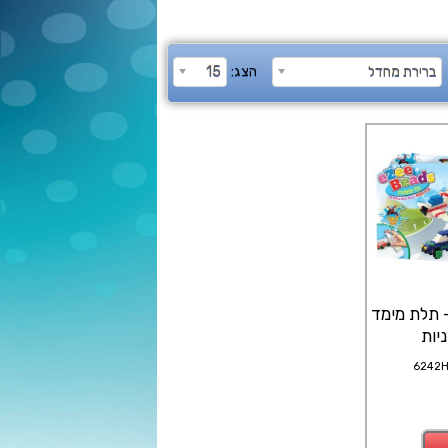
ברירת מחדל
הצג:
15
- תלת מימד
ניות
6242