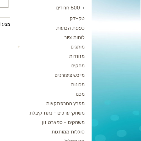
800 חרוזים
טק-דק
מציג 1 עד 3 מתוך 3 (1 עמודים)
כפפת הבועות
לוחות ציור
מותגים
מזוודות
מחקים
מייבש ציפורניים
מכונות
מכנו
מפרץ ההרפתקאות
משחקי ערכים - נתת קיבלת
משחקים - סמארט זון
סוללות ממותגות