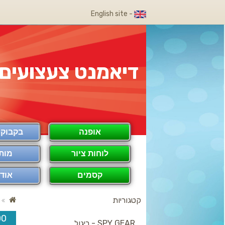
- English site
דיאמנט צעצועים
אופנה
בקבוק COOL
לוחות ציור
מות
קסמים
אודו
קטגוריות
1200
SPY GEAR - ריגול