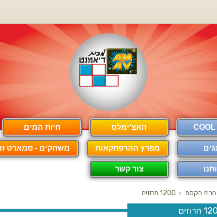
האצ'ימלס
חיות המים
גים
מפרץ ההרפתקאות
משחקים - סמארט זון
תנו
צור קשר
חרוזי הקסם
1200 חרוזים
 חרוזים