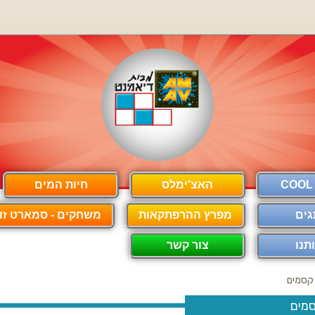
האצ'ימלס
חיות המים
גים
מפרץ ההרפתקאות
משחקים - סמארט זון
תנו
צור קשר
קסמים
מים