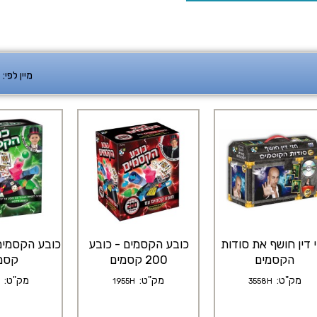
מיין לפי:
 דין חושף את סודות
כובע הקסמים - כובע
הקסמים
200 קסמים
קסמ
מק"ט:
מק"ט:
מק"ט:
1955H
3558H