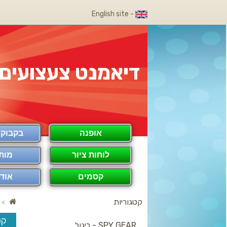
- English site
דיאמנט צעצועים
אופנה
בקבוק COOL
לוחות ציור
מות
קסמים
אודו
קטגוריות
קס
SPY GEAR - ריגול