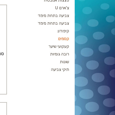
פצצות אמבטיה
צ'ארם U
צביעה בתחת מימד
צביעה בתחת מימד
קיפודון
קסמים
קעקועי שיער
סו
רובה גומיות
שונות
תיקי צביעה