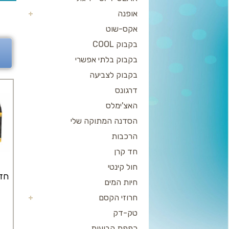
אופנה
אקס-שוט
בקבוק COOL
בקבוק בלתי אפשרי
בקבוק לצביעה
דרגונס
האצ'ימלס
הסדנה המתוקה שלי
הרכבות
חד קרן
חול קינטי
חזי
חיות המים
חרוזי הקסם
טק-דק
כפפת הבועות