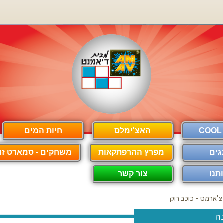
האצ'ימלס
חיות המים
גים
מפרץ ההרפתקאות
משחקים - סמארט זון
תנו
צור קשר
צ'ארמס - כוכב רוק
ה