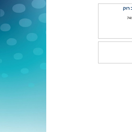
 רוק
74