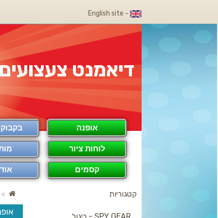
- English site
דיאמנט צעצועים
אופנה
בקבוק COOL
לוחות ציור
מות
קסמים
אודו
קטגוריות
אופנ
SPY GEAR - ריגול