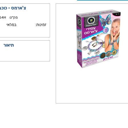
צ'ארמס - כוכב
מק"ט:
54H
זמינות:
במלאי
תיאור