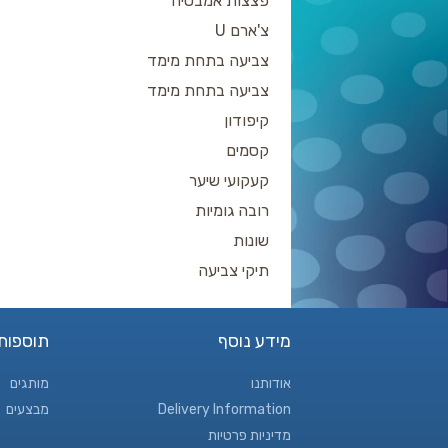
פצצות אמבטיה
צ'ארם U
צביעה בתחת מימד
צביעה בתחת מימד
קיפודון
קסמים
קעקועי שיער
רובה גומיות
שונות
תיקי צביעה
מידע נוסף
תוספות
אודותנו
מותגים
Delivery Information
מבצעים
מדיניות פרטיות