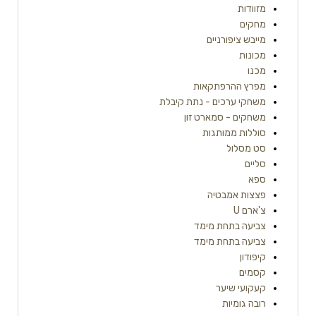
מזוודות
מחקים
מייבש ציפורניים
מכונות
מכנו
מפרץ ההרפתקאות
משחקי ערכים - נתת קיבלת
משחקים - סמארט זון
סוללות ממותגות
סט מסלול
סליים
ספא
פצצות אמבטיה
צ'ארם U
צביעה בתחת מימד
צביעה בתחת מימד
קיפודון
קסמים
קעקועי שיער
רובה גומיות