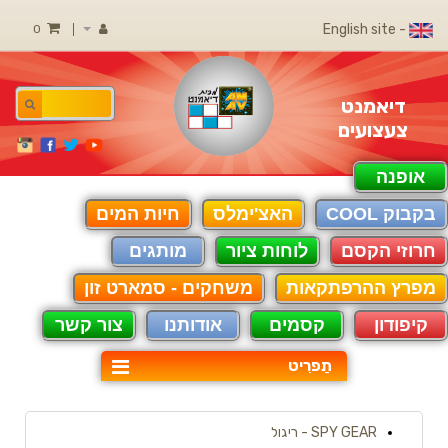
- English site
0
דיאמנט
צעצועים
אופנה
בקבוק COOL
האצ'ימלס
חיות המים
חרוזי הקסם
לוחות ציור
מותגים
מפרץ ההרפתקאות
משחקים - סמארט זון
קיפודון
קסמים
אודותנו
צור קשר
תַפרִיט
SPY GEAR - ריגול