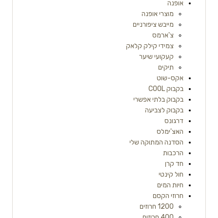
אופנה
מוצרי אופנה
מייבש ציפורניים
צ'ארמס
צמידי קילק קלאק
קעקועי שיער
תיקים
אקס-שוט
בקבוק COOL
בקבוק בלתי אפשרי
בקבוק לצביעה
דרגונס
האצ'ימלס
הסדנה המתוקה שלי
הרכבות
חד קרן
חול קינטי
חיות המים
חרוזי הקסם
1200 חרוזים
400 חרוזים