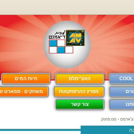
האצ'ימלס
חיות המים
גים
מפרץ ההרפתקאות
משחקים - סמארט זון
תנו
צור קשר
צ'ארמס - סט מתוק
ה