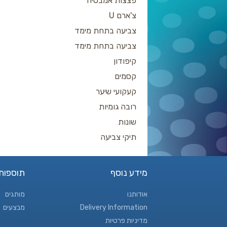
פצצות אמבטיה
צ'ארם U
צביעה בתחת מימד
צביעה בתחת מימד
קיפודון
קסמים
קעקועי שיער
רובה גומיות
שונות
תיקי צביעה
מידע נוסף
תוספות
אודותנו
מותגים
Delivery Information
מבצעים
מדיניות פרטיות