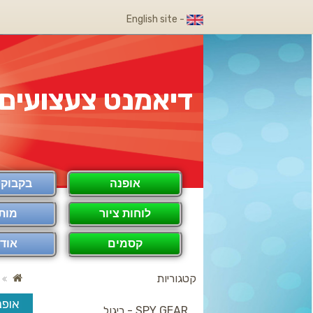
- English site
דיאמנט צעצועים
אופנה
בקבוק COOL
לוחות ציור
מות
קסמים
אודו
קטגוריות
אופנ
SPY GEAR - ריגול