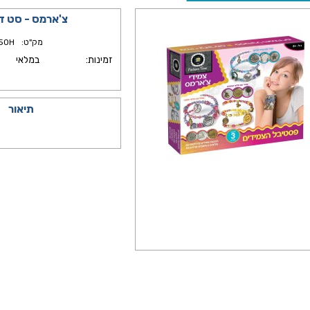
צ'ארמס - סט ד
מק"ט:
50H
זמינות:
במלאי
תיאור