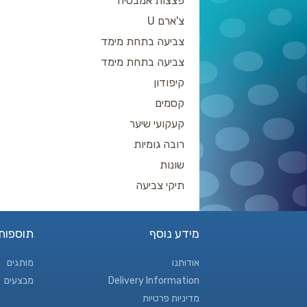
פצצות אמבטיה
צ'ארם U
צביעה בתחת מימד
צביעה בתחת מימד
קיפודון
קסמים
קעקועי שיער
רובה גומיות
שונות
תיקי צביעה
מידע נוסף
תוספות
אודותנו
מותגים
Delivery Information
מבצעים
מדיניות פרטיות