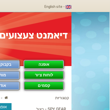
- English site
דיאמנט צעצועים
אופנה
בקבוק COOL
לוחות ציור
מות
קסמים
אודו
קטגוריות
אופנ
SPY GEAR - ריגול