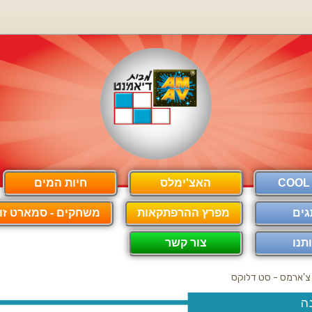
האצ'ימלס
חיות המים
גים
מפרץ ההרפתקאות
משחקים - סמארט זון
תנו
צור קשר
צ'ארמס - סט דלוקס
ה