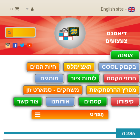
- English site
0
דיאמנט
צעצועים
אופנה
בקבוק COOL
האצ'ימלס
חיות המים
חרוזי הקסם
לוחות ציור
מותגים
מפרץ ההרפתקאות
משחקים - סמארט זון
קיפודון
קסמים
אודותנו
צור קשר
תַפרִיט
אופנה