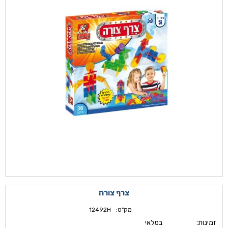
צרף צורה
מק"ט:
12492H
זמינות:
במלאי