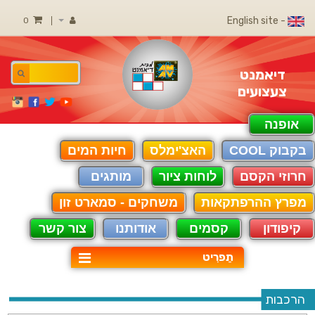
- English site
0
דיאמנט
צעצועים
אופנה
בקבוק COOL
האצ'ימלס
חיות המים
חרוזי הקסם
לוחות ציור
מותגים
מפרץ ההרפתקאות
משחקים - סמארט זון
קיפודון
קסמים
אודותנו
צור קשר
תַפרִיט
הרכבות