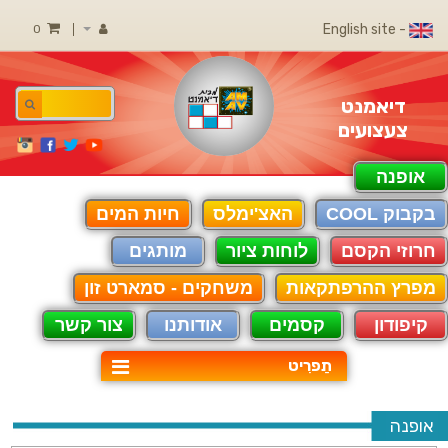
- English site
0
דיאמנט
צעצועים
אופנה
בקבוק COOL
האצ'ימלס
חיות המים
חרוזי הקסם
לוחות ציור
מותגים
מפרץ ההרפתקאות
משחקים - סמארט זון
קיפודון
קסמים
אודותנו
צור קשר
תַפרִיט
אופנה