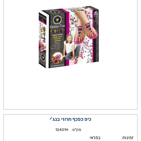
כיפ כפכף חרוזי בנג'י
מק"ט:
12401H
זמינות:
במלאי