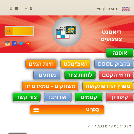
- English site
0
דיאמנט
צעצועים
אופנה
בקבוק COOL
האצ'ימלס
חיות המים
חרוזי הקסם
לוחות ציור
מותגים
מפרץ ההרפתקאות
משחקים - סמארט זון
קיפודון
קסמים
אודותנו
צור קשר
תַפרִיט
אין כרגע מוצרים בקטגוריה.