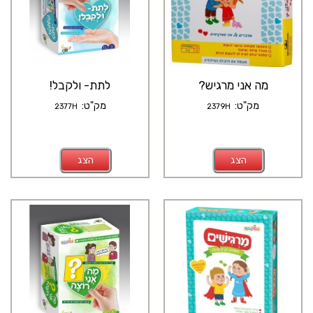
מה אני מרגיש?
לתת- ולקבל!
מק"ט:
מק"ט:
2377H
2379H
הצג
הצג