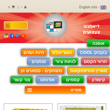
- English site
0
דיאמנט
צעצועים
אופנה
בקבוק COOL
האצ'ימלס
חיות המים
חרוזי הקסם
לוחות ציור
מותגים
מפרץ ההרפתקאות
משחקים - סמארט זון
קיפודון
קסמים
אודותנו
צור קשר
תַפרִיט