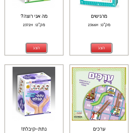
מרגישים
מה אני רוצה?
מק"ט:
מק"ט:
2372H
2366H
הצג
הצג
ערכים
נתת-קיבלת!