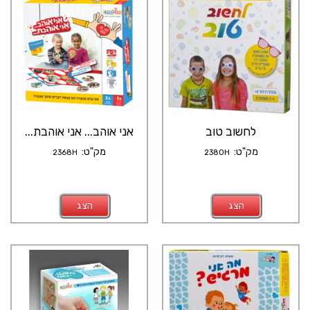
לחשוב טוב
אני אוהב... אני אוהבת...
מק"ט:
מק"ט:
2368H
2380H
הצג
הצג