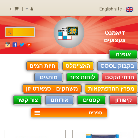
- English site
0
דיאמנט
צעצועים
אופנה
בקבוק COOL
האצ'ימלס
חיות המים
חרוזי הקסם
לוחות ציור
מותגים
מפרץ ההרפתקאות
משחקים - סמארט זון
קיפודון
קסמים
אודותנו
צור קשר
תַפרִיט