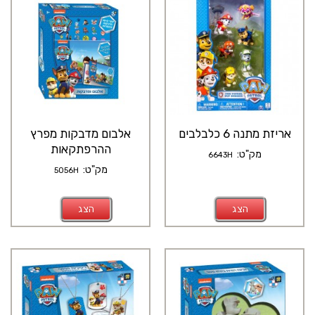
אריזת מתנה 6 כלבלבים
אלבום מדבקות מפרץ
ההרפתקאות
מק"ט:
6643H
מק"ט:
5056H
הצג
הצג