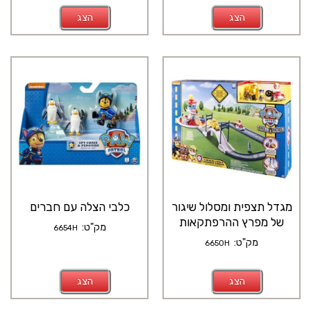
הצג
הצג
מגדל תצפית ומסלול שיגור
כלבי הצלה עם חברים
של מפרץ ההרפתקאות
מק"ט:
6654H
מק"ט:
6650H
הצג
הצג