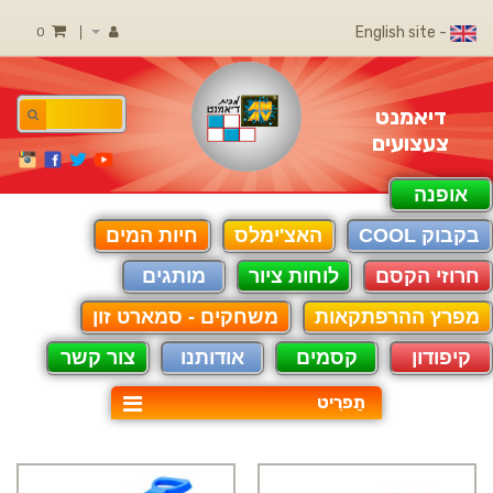
- English site
0
דיאמנט
צעצועים
אופנה
בקבוק COOL
האצ'ימלס
חיות המים
חרוזי הקסם
לוחות ציור
מותגים
מפרץ ההרפתקאות
משחקים - סמארט זון
קיפודון
קסמים
אודותנו
צור קשר
תַפרִיט