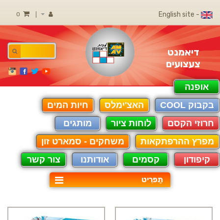
- English site
0
דיאמנט
צעצועים
אופנה
בקבוק COOL
האצ'ימלס
חיות המים
חרוזי הקסם
לוחות ציור
מותגים
מפרץ ההרפתקאות
משחקים - סמארט זון
קיפודון
קסמים
אודותנו
צור קשר
תַפרִיט