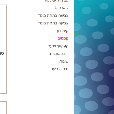
פצצות אמבטיה
צ'ארם U
צביעה בתחת מימד
צביעה בתחת מימד
קיפודון
קסמים
קעקועי שיער
סו
רובה גומיות
שונות
תיקי צביעה