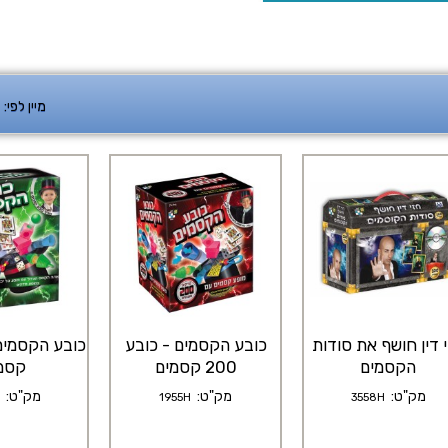
מיין לפי:
 דין חושף את סודות
כובע הקסמים - כובע
הקסמים
200 קסמים
קסמ
מק"ט:
מק"ט:
מק"ט:
1955H
3558H