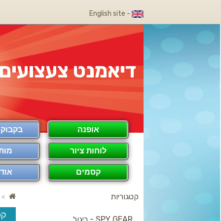
- English site
דיאמנט צעצועים
אופנה
בקבוק COOL
לוחות ציור
מות
קסמים
אודו
קטגוריות
קס
SPY GEAR - ריגול