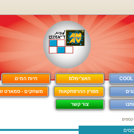
האצ'ימלס
חיות המים
גים
מפרץ ההרפתקאות
משחקים - סמארט זון
תנו
צור קשר
קסמים
מים