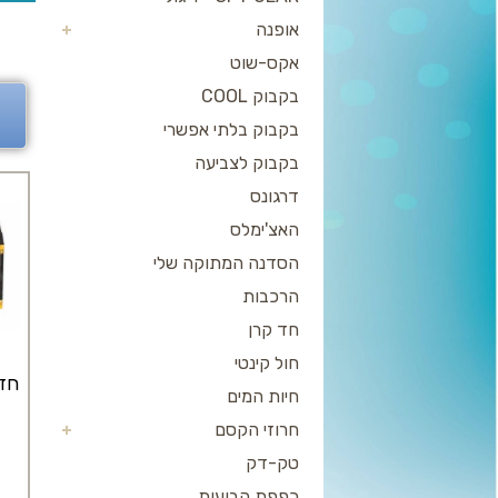
אופנה
אקס-שוט
בקבוק COOL
בקבוק בלתי אפשרי
בקבוק לצביעה
דרגונס
האצ'ימלס
הסדנה המתוקה שלי
הרכבות
חד קרן
חול קינטי
חזי
חיות המים
חרוזי הקסם
טק-דק
כפפת הבועות