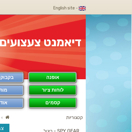
- English site
דיאמנט צעצועים
אופנה
בקבוק COOL
לוחות ציור
מות
קסמים
אודו
קטגוריות
צב
SPY GEAR - ריגול