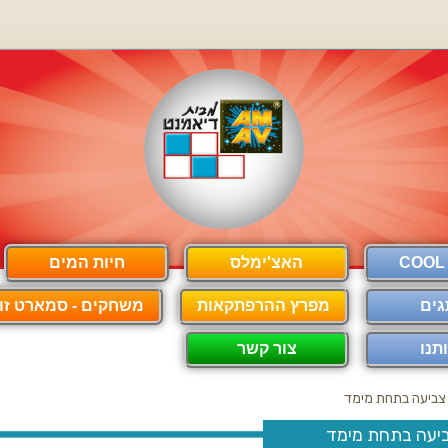
האצ'ימלס
חיות המים
גים
מפרץ ההרפתקאות
משחקים - סמארט זון
תנו
צור קשר
צביעה בתחת מימד
יעה בתחת מימד