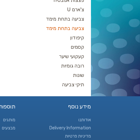
פצצות אמבטיה
צ'ארם U
צביעה בתחת מימד
צביעה בתחת מימד
קיפודון
קסמים
קעקועי שיער
רובה גומיות
שונות
תיקי צביעה
מידע נוסף
תוספות
אודותנו
מותגים
Delivery Information
מבצעים
מדיניות פרטיות