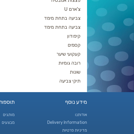
פצצות אמבטיה
צ'ארם U
צביעה בתחת מימד
צביעה בתחת מימד
קיפודון
קסמים
קעקועי שיער
רובה גומיות
שונות
תיקי צביעה
מידע נוסף
תוספות
אודותנו
מותגים
Delivery Information
מבצעים
מדיניות פרטיות