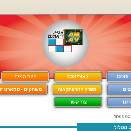
האצ'ימלס
חיות המים
גים
מפרץ ההרפתקאות
משחקים - סמארט זון
תנו
צור קשר
סט מסלול
 מסלול