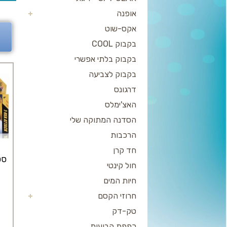
אופנה
אקס-שוט
בקבוק COOL
בקבוק בלתי אפשרי
בקבוק לצביעה
דרגונס
האצ'ימלס
הסדנה המתוקה שלי
הרכבות
חד קרן
סט
חול קינטי
חיות המים
חרוזי הקסם
טק-דק
כפפת הבועות