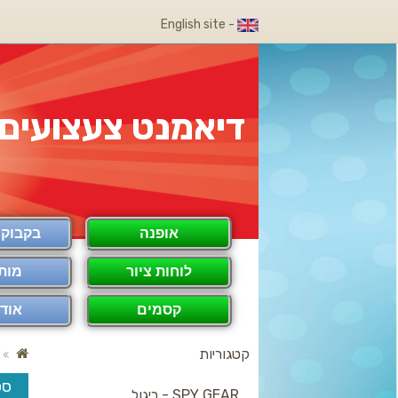
- English site
דיאמנט צעצועים
אופנה
בקבוק COOL
לוחות ציור
מות
קסמים
אודו
קטגוריות
סט
SPY GEAR - ריגול