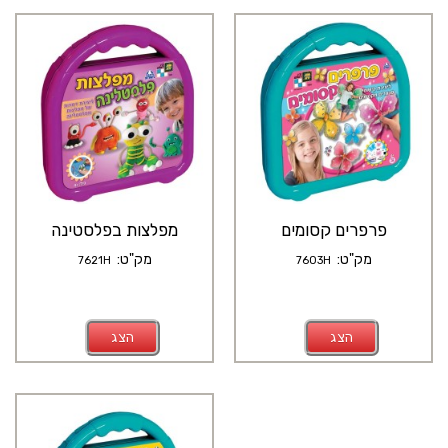
פרפרים קסומים
מפלצות בפלסטינה
מק"ט:
מק"ט:
7621H
7603H
הצג
הצג