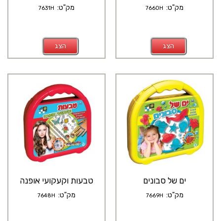
מק"ט:
מק"ט:
7631H
7660H
הצג
הצג
ים של סבונים
טבעות וקעקועי אופנה
מק"ט:
מק"ט:
7648H
7669H