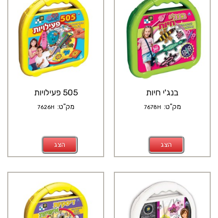
בנג'י חיות
505 פעילויות
מק"ט:
מק"ט:
7626H
7678H
הצג
הצג