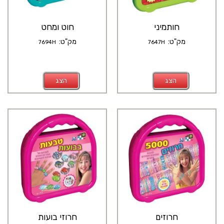
חותמיני
חוט ומחט
מק"ט:
מק"ט:
7694H
7647H
הצג
הצג
חרוזים
חרוזי בועות