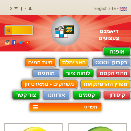
- English site
0
דיאמנט
צעצועים
אופנה
בקבוק COOL
האצ'ימלס
חיות המים
חרוזי הקסם
לוחות ציור
מותגים
מפרץ ההרפתקאות
משחקים - סמארט זון
קיפודון
קסמים
אודותנו
צור קשר
תַפרִיט