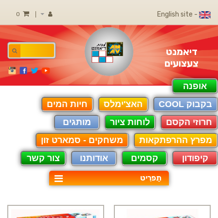
- English site
0
דיאמנט
צעצועים
אופנה
בקבוק COOL
האצ'ימלס
חיות המים
חרוזי הקסם
לוחות ציור
מותגים
מפרץ ההרפתקאות
משחקים - סמארט זון
קיפודון
קסמים
אודותנו
צור קשר
תַפרִיט