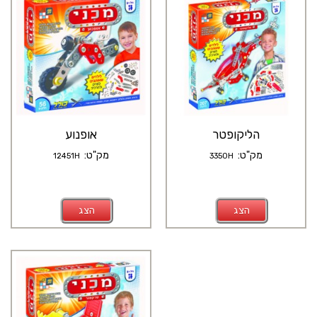
הליקופטר
אופנוע
מק"ט:
מק"ט:
12451H
3350H
הצג
הצג